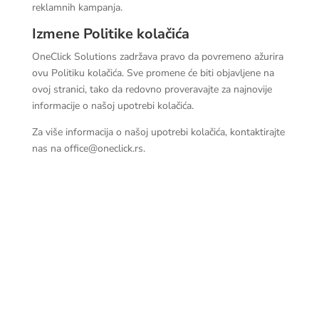
reklamnih kampanja.
Izmene Politike kolačića
OneClick Solutions zadržava pravo da povremeno ažurira
ovu Politiku kolačića. Sve promene će biti objavljene na
ovoj stranici, tako da redovno proveravajte za najnovije
informacije o našoj upotrebi kolačića.
Za više informacija o našoj upotrebi kolačića, kontaktirajte
nas na office@oneclick.rs.