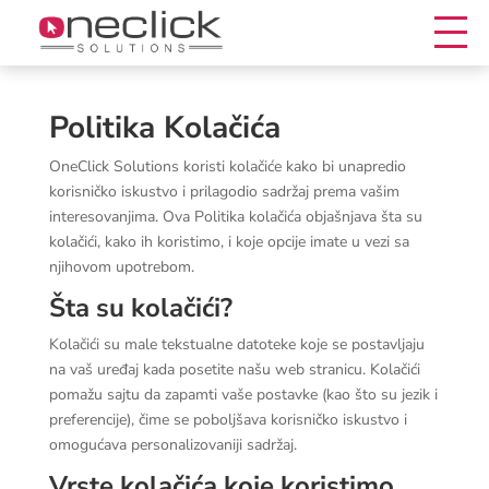
Politika Kolačića
OneClick Solutions koristi kolačiće kako bi unapredio
korisničko iskustvo i prilagodio sadržaj prema vašim
interesovanjima. Ova Politika kolačića objašnjava šta su
kolačići, kako ih koristimo, i koje opcije imate u vezi sa
njihovom upotrebom.
Šta su kolačići?
Kolačići su male tekstualne datoteke koje se postavljaju
na vaš uređaj kada posetite našu web stranicu. Kolačići
pomažu sajtu da zapamti vaše postavke (kao što su jezik i
preferencije), čime se poboljšava korisničko iskustvo i
omogućava personalizovaniji sadržaj.
Vrste kolačića koje koristimo