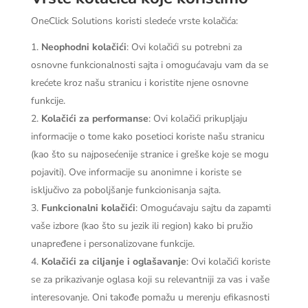
OneClick Solutions koristi sledeće vrste kolačića:
Neophodni kolačići
: Ovi kolačići su potrebni za
osnovne funkcionalnosti sajta i omogućavaju vam da se
krećete kroz našu stranicu i koristite njene osnovne
funkcije.
Kolačići za performanse
: Ovi kolačići prikupljaju
informacije o tome kako posetioci koriste našu stranicu
(kao što su najposećenije stranice i greške koje se mogu
pojaviti). Ove informacije su anonimne i koriste se
isključivo za poboljšanje funkcionisanja sajta.
Funkcionalni kolačići
: Omogućavaju sajtu da zapamti
vaše izbore (kao što su jezik ili region) kako bi pružio
unapređene i personalizovane funkcije.
Kolačići za ciljanje i oglašavanje
: Ovi kolačići koriste
se za prikazivanje oglasa koji su relevantniji za vas i vaše
interesovanje. Oni takođe pomažu u merenju efikasnosti